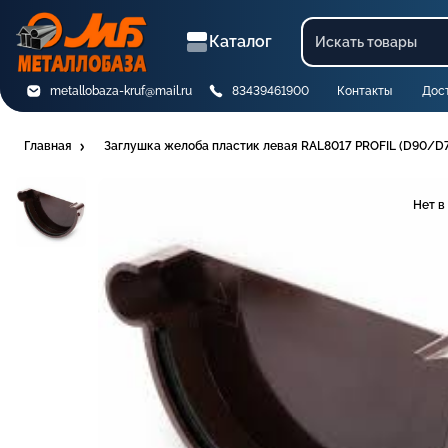
Каталог
metallobaza-kruf@mail.ru
83439461900
Контакты
Дос
Главная
Заглушка желоба пластик левая RAL8017 PROFIL (D90/D
Нет в