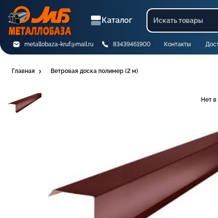
Каталог
metallobaza-kruf@mail.ru
83439461900
Контакты
Дос
Главная
Ветровая доска полимер (2 м)
Нет в