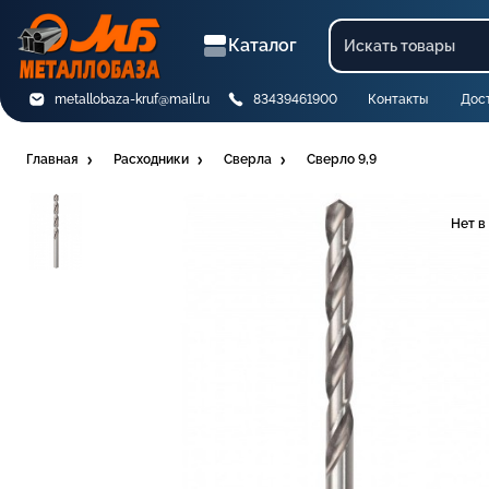
Каталог
metallobaza-kruf@mail.ru
83439461900
Контакты
Дос
Главная
Расходники
Сверла
Сверло 9,9
Нет в