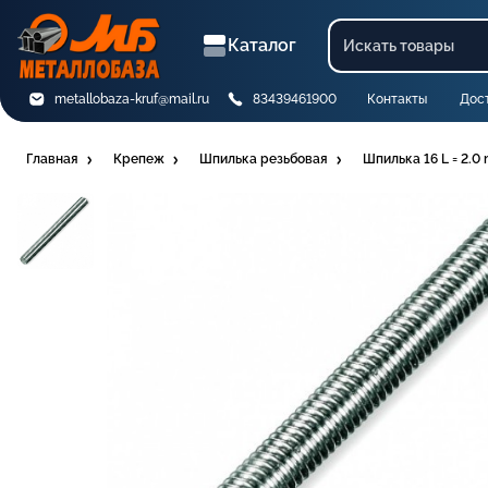
Каталог
metallobaza-kruf@mail.ru
83439461900
Контакты
Дос
Главная
Крепеж
Шпилька резьбовая
Шпилька 16 L = 2.0