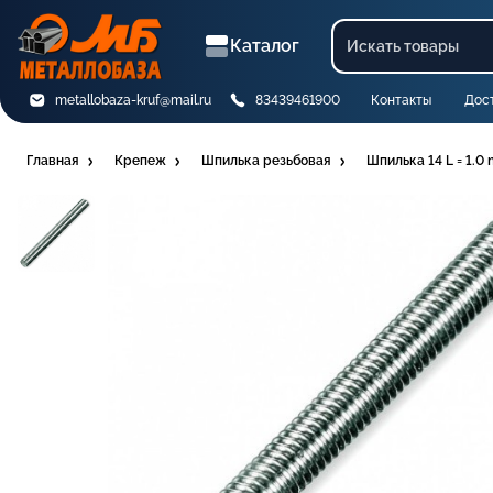
Каталог
metallobaza-kruf@mail.ru
83439461900
Контакты
Дос
Главная
Крепеж
Шпилька резьбовая
Шпилька 14 L = 1.0 