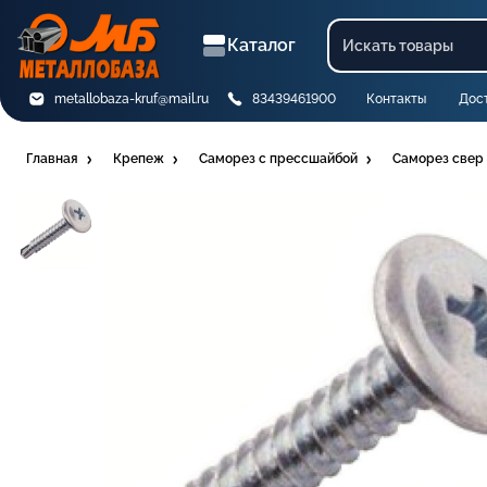
Каталог
metallobaza-kruf@mail.ru
83439461900
Контакты
Дос
Главная
Крепеж
Саморез с прессшайбой
Саморез свер 