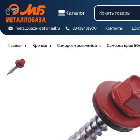
Каталог
metallobaza-kruf@mail.ru
83439461900
Контакты
Дос
Главная
Крепеж
Саморез кровельный
Саморез кров 50