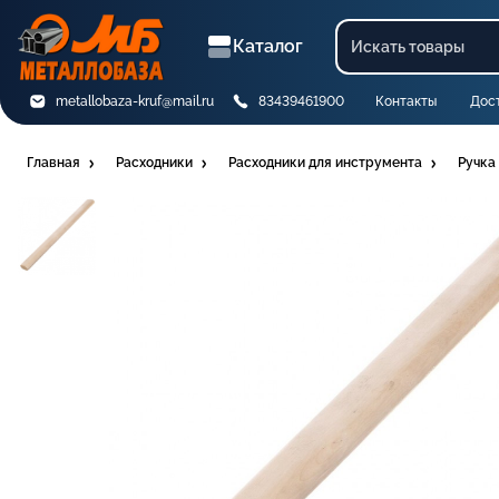
Каталог
metallobaza-kruf@mail.ru
83439461900
Контакты
Дос
Главная
Расходники
Расходники для инструмента
Ручка